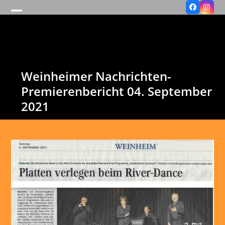
Facebook
Insta
Open
Close
mobile
mobile
menu
menu
Weinheimer Nachrichten-
Premierenbericht 04. September
2021