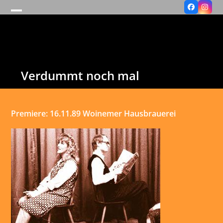
Facebook
Insta
Open
Close
mobile
mobile
menu
menu
Verdummt noch mal
Premiere: 16.11.89 Woinemer Hausbrauerei