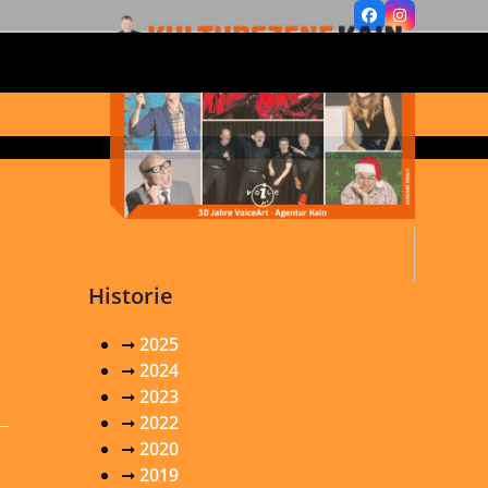
Facebook
Instagram
z
Historie
➞
2025
➞
2024
➞
2023
➞
2022
➞
2020
➞
2019